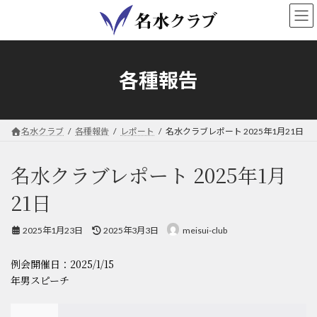
コ
ナ
ン
ビ
テ
ゲ
ン
ー
ツ
シ
各種報告
へ
ョ
ス
ン
キ
に
ッ
移
名水クラブ
各種報告
レポート
名水クラブレポート 2025年1月21日
プ
動
名水クラブレポート 2025年1月
21日
最
2025年1月23日
2025年3月3日
meisui-club
終
更
例会開催日：2025/1/15
新
日
年男スピーチ
時
: