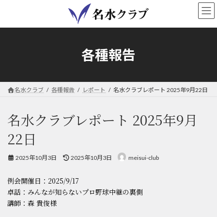
コ
ナ
ン
ビ
テ
ゲ
ン
ー
ツ
シ
各種報告
へ
ョ
ス
ン
キ
に
ッ
移
名水クラブ
各種報告
レポート
名水クラブレポート 2025年9月22日
プ
動
名水クラブレポート 2025年9月
22日
最
2025年10月3日
2025年10月3日
meisui-club
終
更
例会開催日：2025/9/17
新
日
卓話：みんなが知らないプロ野球中継の裏側
時
講師：森 貴俊様
: