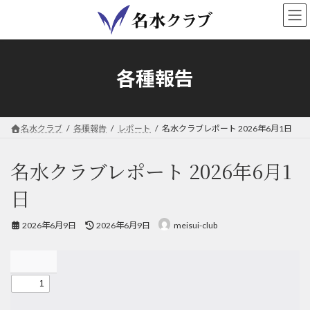
コ
ナ
ン
ビ
テ
ゲ
ン
ー
ツ
シ
各種報告
へ
ョ
ス
ン
キ
に
ッ
移
名水クラブ
各種報告
レポート
名水クラブレポート 2026年6月1日
プ
動
名水クラブレポート 2026年6月1
日
最
2026年6月9日
2026年6月9日
meisui-club
終
更
新
日
時
: