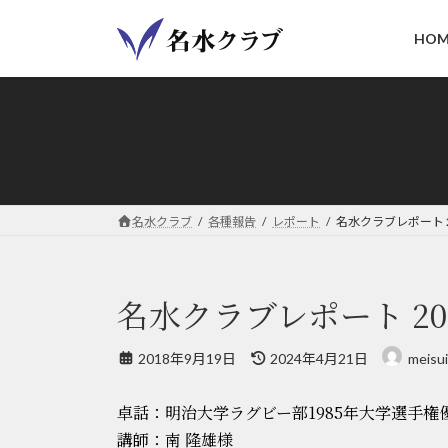
コ
ナ
ン
ビ
HOM
テ
ゲ
ン
ー
ツ
シ
へ
ョ
ス
ン
キ
に
ッ
移
名水クラブ
各種報告
レポート
名水クラブレポート 2
プ
動
名水クラブレポート 20
最
2018年9月19日
2024年4月21日
meisui
終
更
卓話：明治大学ラグビー部1985年大学選手権
新
日
講師：南 隆雄様