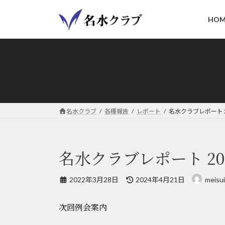
コ
ナ
ン
ビ
HOM
テ
ゲ
ン
ー
ツ
シ
へ
ョ
ス
ン
キ
に
ッ
移
名水クラブ
各種報告
レポート
名水クラブレポート 2
プ
動
名水クラブレポート 20
最
2022年3月28日
2024年4月21日
meisui
終
更
次回例会案内
新
日