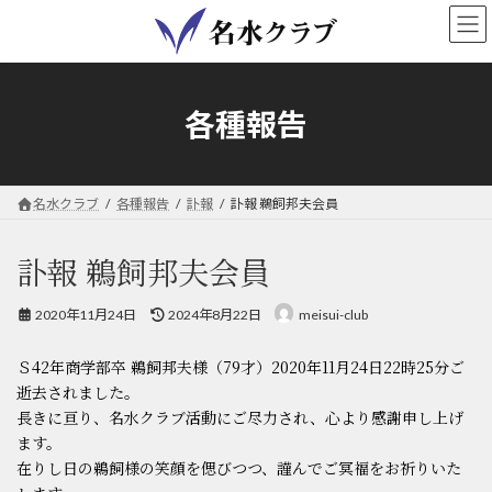
コ
ナ
ン
ビ
テ
ゲ
ン
ー
ツ
シ
各種報告
へ
ョ
ス
ン
キ
に
ッ
移
名水クラブ
各種報告
訃報
訃報 鵜飼邦夫会員
プ
動
訃報 鵜飼邦夫会員
最
2020年11月24日
2024年8月22日
meisui-club
終
更
Ｓ42年商学部卒 鵜飼邦夫様（79才）2020年11月24日22時25分ご
新
日
逝去されました。
時
長きに亘り、名水クラブ活動にご尽力され、心より感謝申し上げ
:
ます。
在りし日の鵜飼様の笑顔を偲びつつ、謹んでご冥福をお祈りいた