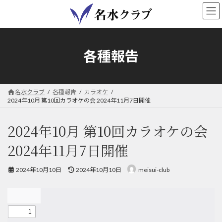
コ
ナ
ン
ビ
テ
ゲ
ン
ー
ツ
シ
各種報告
へ
ョ
ス
ン
キ
に
ッ
移
名水クラブ
各種報告
カラオケ
プ
動
2024年10月 第10回カラオケの会 2024年11月7日開催
2024年10月 第10回カラオケの会
2024年11月7日開催
最
2024年10月10日
2024年10月10日
meisui-club
終
更
新
日
時
: