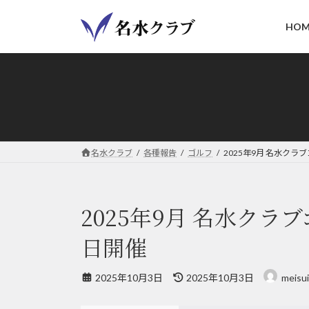
コ
ナ
ン
ビ
HOM
テ
ゲ
ン
ー
ツ
シ
へ
ョ
ス
ン
キ
に
ッ
移
名水クラブ
各種報告
ゴルフ
2025年9月 名水クラブ
プ
動
2025年9月 名水クラブ
日開催
最
2025年10月3日
2025年10月3日
meisui
終
更