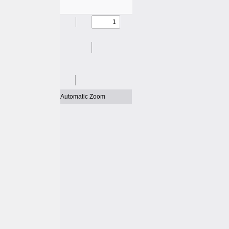
新
日
時
: