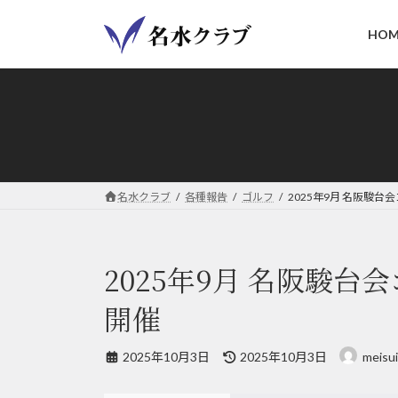
コ
ナ
ン
ビ
HOM
テ
ゲ
ン
ー
ツ
シ
へ
ョ
ス
ン
キ
に
ッ
移
名水クラブ
各種報告
ゴルフ
2025年9月 名阪駿台会
プ
動
2025年9月 名阪駿台会
開催
最
2025年10月3日
2025年10月3日
meisui
終
更