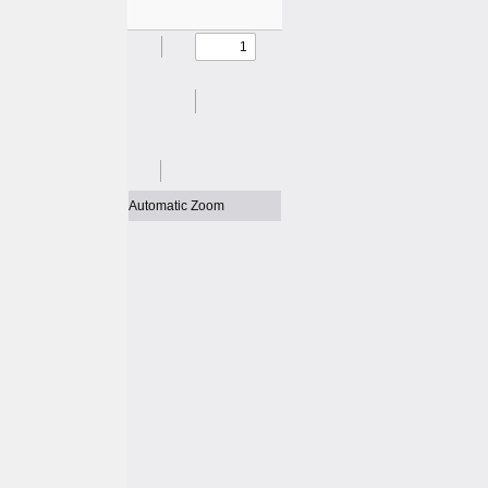
新
日
時
: